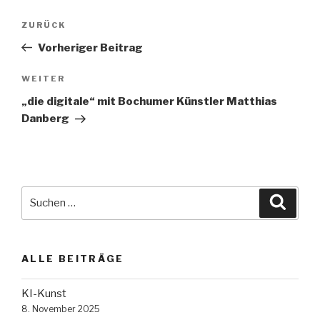
Beitragsnavigation
Vorheriger
ZURÜCK
Beitrag
Vorheriger Beitrag
Nächster
WEITER
Beitrag
„die digitale“ mit Bochumer Künstler Matthias
Danberg
Suche
Suche
nach:
ALLE BEITRÄGE
KI-Kunst
8. November 2025