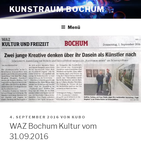
Zum
KUNSTRAUM BOCHUM
Inhalt
springen
Menü
VERÖFFENTLICHT
4. SEPTEMBER 2016
VON
KUBO
AM
WAZ Bochum Kultur vom
31.09.2016