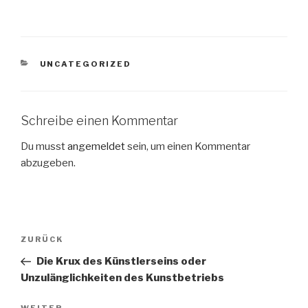
KATEGORIEN
UNCATEGORIZED
Schreibe einen Kommentar
Du musst
angemeldet
sein, um einen Kommentar
abzugeben.
Beitragsnavigation
Vorheriger
ZURÜCK
Beitrag
Die Krux des Künstlerseins oder
Unzulänglichkeiten des Kunstbetriebs
WEITER