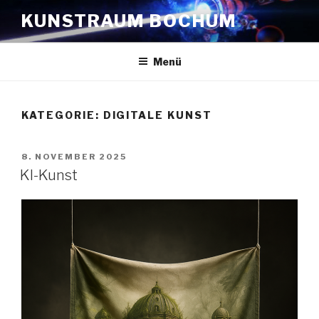
Zum
KUNSTRAUM BOCHUM
Inhalt
springen
Menü
KATEGORIE:
DIGITALE KUNST
VERÖFFENTLICHT
8. NOVEMBER 2025
AM
KI-Kunst